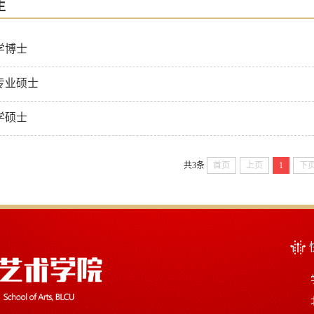
生
学博士
专业硕士
学硕士
共3条
首页
上页
1
下